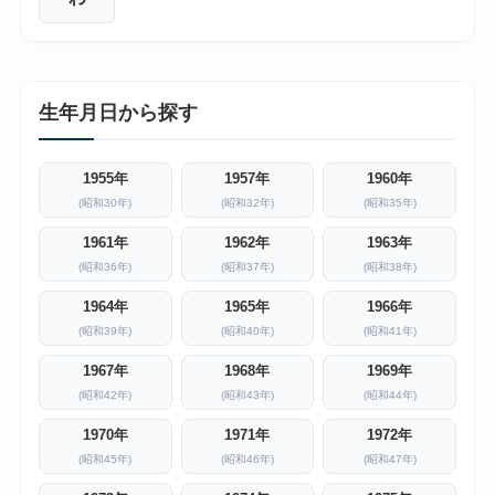
生年月日から探す
1955年
1957年
1960年
(昭和30年)
(昭和32年)
(昭和35年)
1961年
1962年
1963年
(昭和36年)
(昭和37年)
(昭和38年)
1964年
1965年
1966年
(昭和39年)
(昭和40年)
(昭和41年)
1967年
1968年
1969年
(昭和42年)
(昭和43年)
(昭和44年)
1970年
1971年
1972年
(昭和45年)
(昭和46年)
(昭和47年)