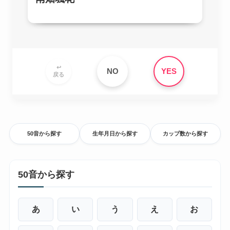
50音から探す
生年月日から探す
カップ数から探す
50音から探す
あ
い
う
え
お